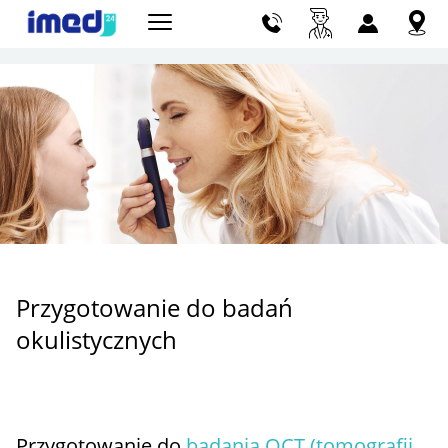
Szu
Przygotowanie do badań
okulistycznych
Przygotowanie do
badania OCT (tomografii