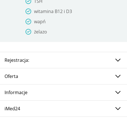
TSH
witamina B12 i D3
wapń
żelazo
Rejestracja:
Oferta
Informacje
iMed24