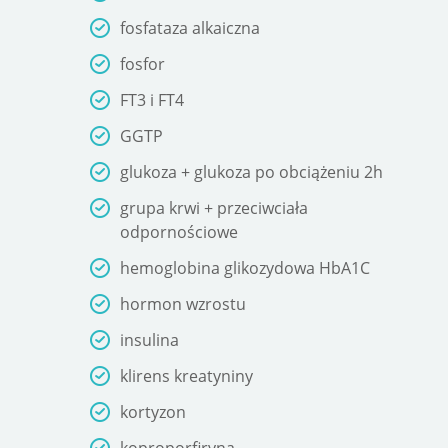
fosfataza alkaiczna
fosfor
FT3 i FT4
GGTP
glukoza + glukoza po obciążeniu 2h
grupa krwi + przeciwciała
odpornościowe
hemoglobina glikozydowa HbA1C
hormon wzrostu
insulina
klirens kreatyniny
kortyzon
koproporfiryna