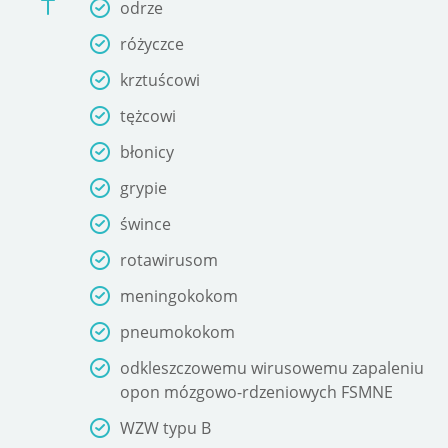
odrze
różyczce
krztuścowi
tężcowi
błonicy
grypie
śwince
rotawirusom
meningokokom
pneumokokom
odkleszczowemu wirusowemu zapaleniu
opon mózgowo-rdzeniowych FSMNE
WZW typu B