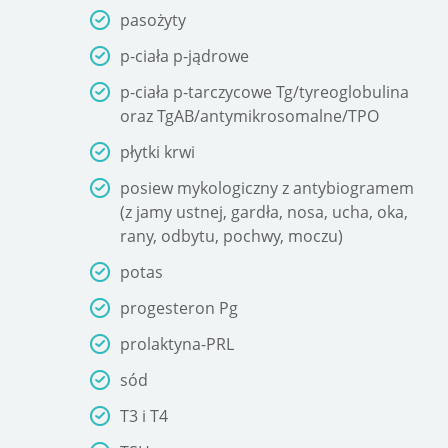
pasożyty
p-ciała p-jądrowe
p-ciała p-tarczycowe Tg/tyreoglobulina
oraz TgAB/antymikrosomalne/TPO
płytki krwi
posiew mykologiczny z antybiogramem
(z jamy ustnej, gardła, nosa, ucha, oka,
rany, odbytu, pochwy, moczu)
potas
progesteron Pg
prolaktyna-PRL
sód
T3 i T4